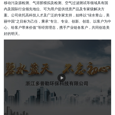
移动污染源检测、气溶胶模拟及检测、空气过滤测试等领域具有国
内及国际行业领先地位、可为用户提供优质产品及专家级解决方
案。公司依托高科技人才及广泛的专家支持，始终以“绿水青山，美
丽中国”之目标为己任，秉承“专注、专业、创新、创造、以客户为中
心、给客户带来价值”等经营理念，携手产业链各客户，共同创造美
好的明天。