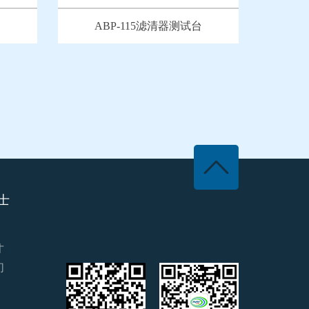
ABP-115滤清器测试台
士
才
们